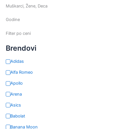
proizvoda.
Muškarci, Žene, Deca
Godine
Filter po ceni
Brendovi
Adidas
Alfa Romeo
Apollo
Arena
Asics
Babolat
Banana Moon