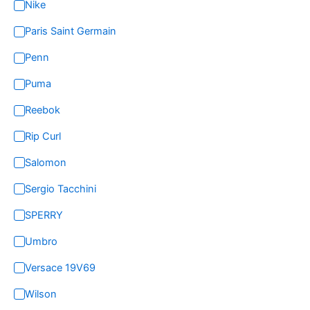
Nike
Paris Saint Germain
Penn
Puma
Reebok
Rip Curl
Salomon
Sergio Tacchini
SPERRY
Umbro
Versace 19V69
Wilson