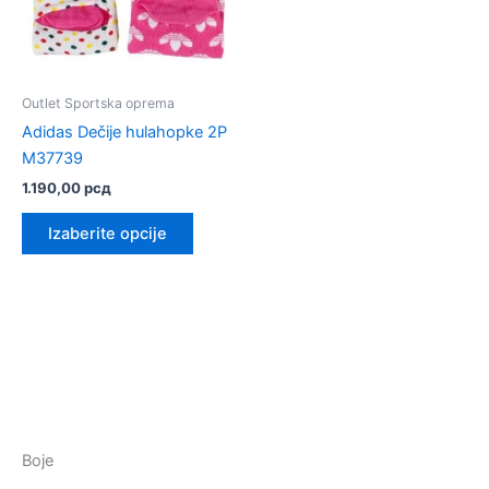
Outlet Sportska oprema
Adidas Dečije hulahopke 2P
M37739
1.190,00
рсд
Ovaj
Izaberite opcije
proizvod
ima
više
varijanti.
Opcije
mogu
biti
izabrane
na
Boje
stranici