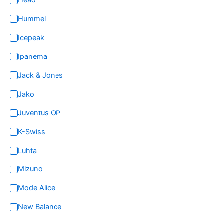
Head
Hummel
Icepeak
Ipanema
Jack & Jones
Jako
Juventus OP
K-Swiss
Luhta
Mizuno
Mode Alice
New Balance