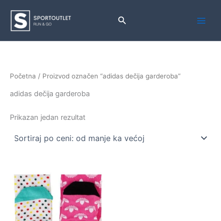
Pređi
na
Pretraga
sadržaj
Početna
/ Proizvod označen “adidas dečija garderoba”
adidas dečija garderoba
Prikazan jedan rezultat