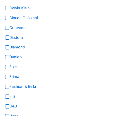
Calvin Klein
Clauda Ghizzani
Converse
Diadora
Diamond
Dunlop
Ellesse
Erima
Fashion & Bella
Fila
G&B