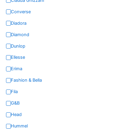
Clauda Ghizzani
Converse
Diadora
Diamond
Dunlop
Ellesse
Erima
Fashion & Bella
Fila
G&B
Head
Hummel