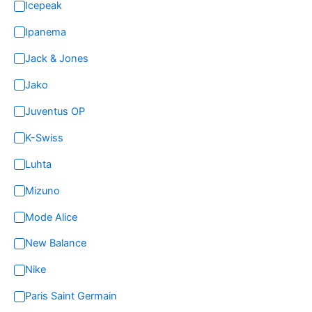
Icepeak
Ipanema
Jack & Jones
Jako
Juventus OP
K-Swiss
Luhta
Mizuno
Mode Alice
New Balance
Nike
Paris Saint Germain