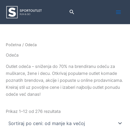
Pređi
na
Pretraga
sadržaj
Početna
/ Odeća
Odeća
Outlet odeća – sniženja do 70% na brendiranu odeću za
muškarce, žene i decu. Otkrivaj popularne outlet komade
poznatih brendova, akcije i popuste u online prodavnicama.
Kreiraj stil uz povoljne cene i izaberi najbolju outlet ponudu
odeće već danas!
Sortirano
Prikaz 1–12 od 276 rezultata
po
ceni:
od
niže