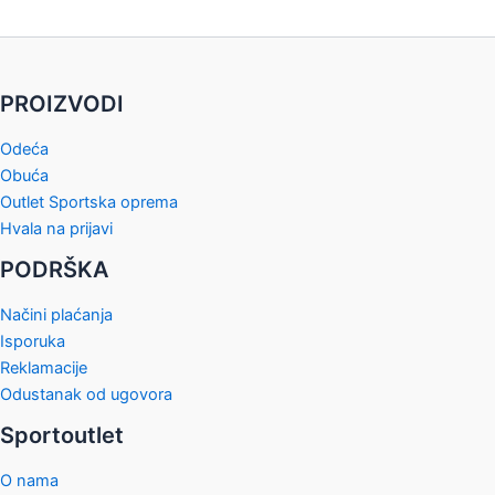
PROIZVODI
Odeća
Obuća
Outlet Sportska oprema
Hvala na prijavi
PODRŠKA
Načini plaćanja
Isporuka
Reklamacije
Odustanak od ugovora
Sportoutlet
O nama