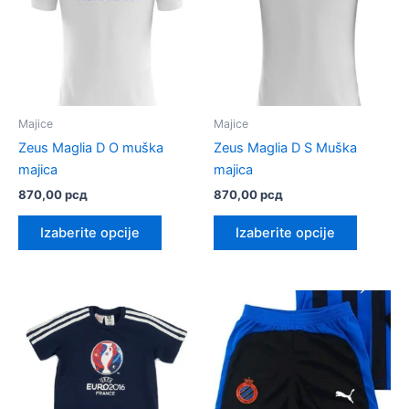
biti
biti
izabrane
izabrane
na
na
stranici
stranici
proizvoda.
proizvod
Majice
Majice
Zeus Maglia D O muška
Zeus Maglia D S Muška
majica
majica
870,00
рсд
870,00
рсд
Ovaj
Ovaj
Izaberite opcije
Izaberite opcije
proizvod
proizvo
ima
ima
više
više
varijanti.
varijanti.
Opcije
Opcije
mogu
mogu
biti
biti
izabrane
izabrane