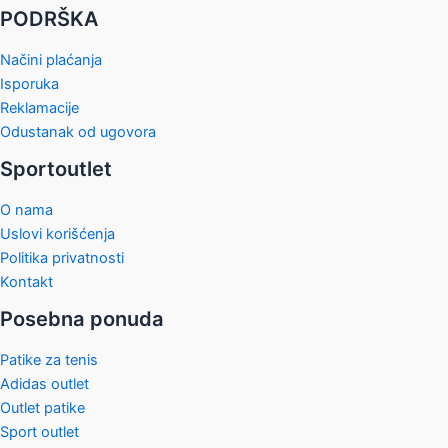
PODRŠKA
Načini plaćanja
Isporuka
Reklamacije
Odustanak od ugovora
Sportoutlet
O nama
Uslovi korišćenja
Politika privatnosti
Kontakt
Posebna ponuda
Patike za tenis
Adidas outlet
Outlet patike
Sport outlet