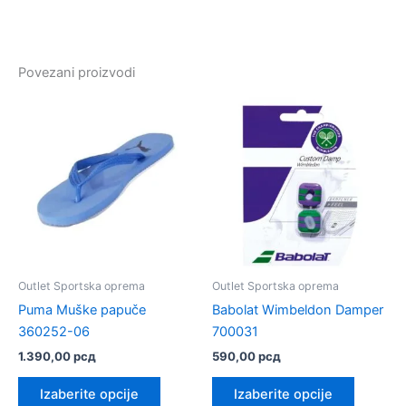
Povezani proizvodi
Outlet Sportska oprema
Outlet Sportska oprema
Puma Muške papuče
Babolat Wimbeldon Damper
360252-06
700031
1.390,00
рсд
590,00
рсд
Ovaj
Ovaj
Izaberite opcije
Izaberite opcije
proizvod
proizvo