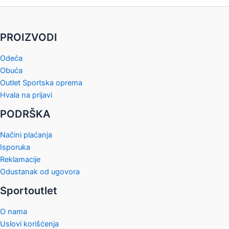
varijanti.
varijanti.
Opcije
Opcije
mogu
mogu
PROIZVODI
biti
biti
izabrane
izabrane
Odeća
na
na
Obuća
stranici
stranici
Outlet Sportska oprema
proizvoda.
proizvod
Hvala na prijavi
PODRŠKA
Načini plaćanja
Isporuka
Reklamacije
Odustanak od ugovora
Sportoutlet
O nama
Uslovi korišćenja