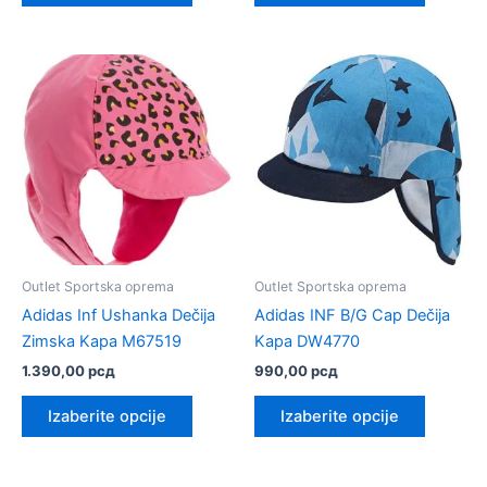
ima
ima
više
više
varijanti.
varijanti.
Opcije
Opcije
mogu
mogu
biti
biti
izabrane
izabrane
na
na
stranici
stranici
proizvoda.
proizvod
Outlet Sportska oprema
Outlet Sportska oprema
Adidas Inf Ushanka Dečija
Adidas INF B/G Cap Dečija
Zimska Kapa M67519
Kapa DW4770
1.390,00
рсд
990,00
рсд
Ovaj
Ovaj
Izaberite opcije
Izaberite opcije
proizvod
proizvo
ima
ima
više
više