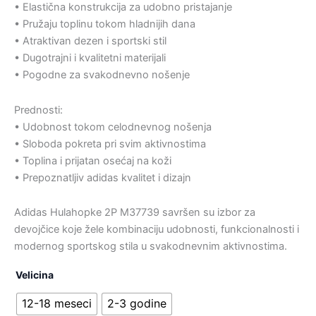
• Elastična konstrukcija za udobno pristajanje
• Pružaju toplinu tokom hladnijih dana
• Atraktivan dezen i sportski stil
• Dugotrajni i kvalitetni materijali
• Pogodne za svakodnevno nošenje
Prednosti:
• Udobnost tokom celodnevnog nošenja
• Sloboda pokreta pri svim aktivnostima
• Toplina i prijatan osećaj na koži
• Prepoznatljiv adidas kvalitet i dizajn
Adidas Hulahopke 2P M37739 savršen su izbor za
devojčice koje žele kombinaciju udobnosti, funkcionalnosti i
modernog sportskog stila u svakodnevnim aktivnostima.
Velicina
12-18 meseci
2-3 godine