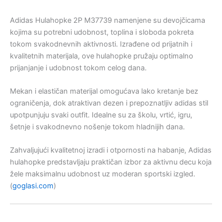
Adidas Hulahopke 2P M37739 namenjene su devojčicama
kojima su potrebni udobnost, toplina i sloboda pokreta
tokom svakodnevnih aktivnosti. Izrađene od prijatnih i
kvalitetnih materijala, ove hulahopke pružaju optimalno
prijanjanje i udobnost tokom celog dana.
Mekan i elastičan materijal omogućava lako kretanje bez
ograničenja, dok atraktivan dezen i prepoznatljiv adidas stil
upotpunjuju svaki outfit. Idealne su za školu, vrtić, igru,
šetnje i svakodnevno nošenje tokom hladnijih dana.
Zahvaljujući kvalitetnoj izradi i otpornosti na habanje, Adidas
hulahopke predstavljaju praktičan izbor za aktivnu decu koja
žele maksimalnu udobnost uz moderan sportski izgled.
(
goglasi.com
⁠)