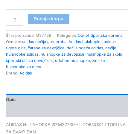
Adidas
Dodaj u korpu
Dečije
hulahopke
2P
Šifra proizvoda:
M37739
Kategorija:
Outlet Sportska oprema
M37739
Oznake:
adidas dečija garderoba
,
Adidas hulahopke
,
adidas
količina
tights girls
,
čarape za devojčice
,
dečija odeća adidas
,
dečije
hulahopke adidas
,
hulahopke za devojčice
,
hulahopke za školu
,
sportski stil za devojčice.
,
udobne hulahopke
,
zimske
hulahopke za decu
Brend:
Adidas
Opis
Dodatne informacije
ADIDAS HULAHOPKE 2P M37739 – UDOBNOST I TOPLINA
ZA SVAKI DAN