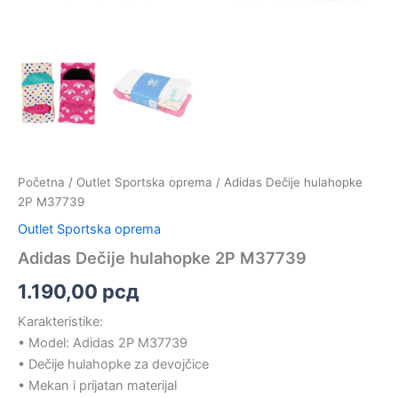
Početna
/
Outlet Sportska oprema
/ Adidas Dečije hulahopke
2P M37739
Outlet Sportska oprema
Adidas Dečije hulahopke 2P M37739
1.190,00
рсд
Karakteristike:
• Model: Adidas 2P M37739
• Dečije hulahopke za devojčice
• Mekan i prijatan materijal