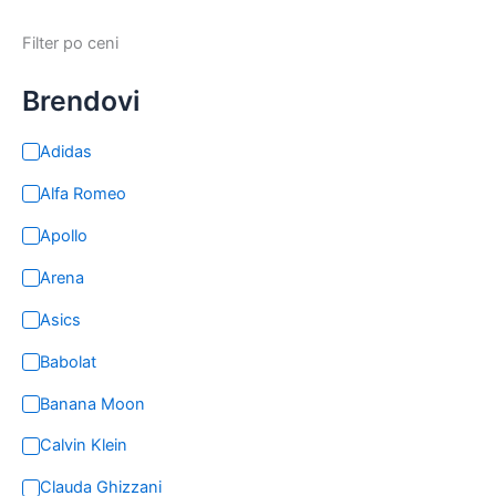
Filter po ceni
Brendovi
Adidas
Alfa Romeo
Apollo
Arena
Asics
Babolat
Banana Moon
Calvin Klein
Clauda Ghizzani