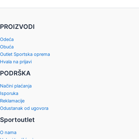
PROIZVODI
Odeća
Obuća
Outlet Sportska oprema
Hvala na prijavi
PODRŠKA
Načini plaćanja
Isporuka
Reklamacije
Odustanak od ugovora
Sportoutlet
O nama