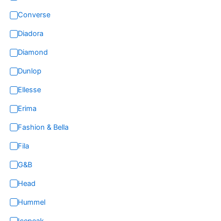
Converse
Diadora
Diamond
Dunlop
Ellesse
Erima
Fashion & Bella
Fila
G&B
Head
Hummel
Icepeak