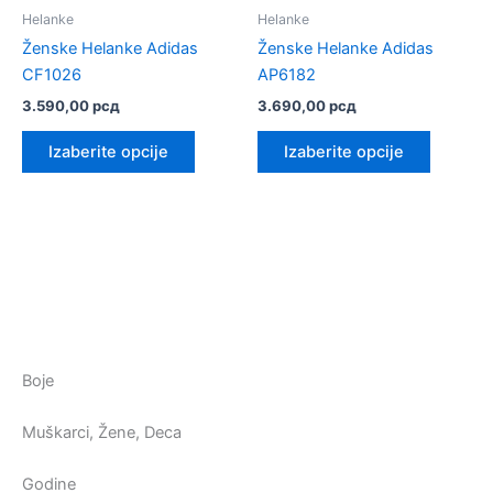
Helanke
Helanke
Ženske Helanke Adidas
Ženske Helanke Adidas
CF1026
AP6182
3.590,00
рсд
3.690,00
рсд
Ovaj
Ovaj
Izaberite opcije
Izaberite opcije
proizvod
proizvo
ima
ima
više
više
varijanti.
varijanti.
Opcije
Opcije
mogu
mogu
biti
biti
izabrane
izabrane
na
na
Boje
stranici
stranici
proizvoda.
proizvod
Muškarci, Žene, Deca
Godine