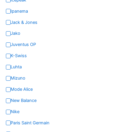
Ipanema
Jack & Jones
Jako
Juventus OP
K-Swiss
Luhta
Mizuno
Mode Alice
New Balance
Nike
Paris Saint Germain