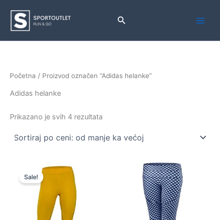
Pređi
na
Pretraga
sadržaj
Početna
/ Proizvod označen “Adidas helanke”
Adidas helanke
Sortirano
Prikazano je svih 4 rezultata
po
ceni:
od
niže
ka
višoj
Sale!