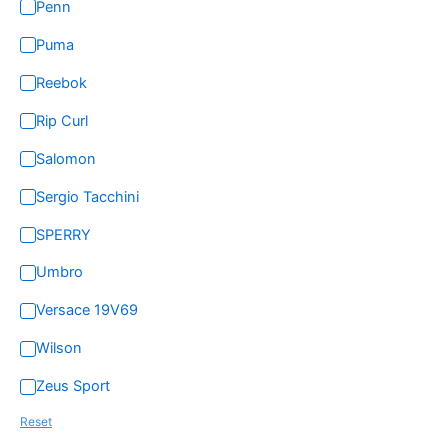
Penn
Puma
Reebok
Rip Curl
Salomon
Sergio Tacchini
SPERRY
Umbro
Versace 19V69
Wilson
Zeus Sport
Reset