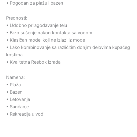
• Pogodan za plažu i bazen
Prednosti:
• Udobno prilagođavanje telu
• Brzo sušenje nakon kontakta sa vodom
• Klasičan model koji ne izlazi iz mode
• Lako kombinovanje sa različitim donjim delovima kupaćeg
kostima
• Kvalitetna Reebok izrada
Namena:
• Plaža
• Bazen
• Letovanje
• Sunčanje
• Rekreacija u vodi