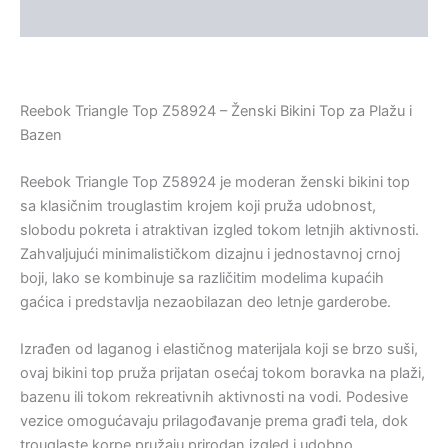
Dodatne informacije
Reebok Triangle Top Z58924 – Ženski Bikini Top za Plažu i
Bazen
Reebok Triangle Top Z58924 je moderan ženski bikini top
sa klasičnim trouglastim krojem koji pruža udobnost,
slobodu pokreta i atraktivan izgled tokom letnjih aktivnosti.
Zahvaljujući minimalističkom dizajnu i jednostavnoj crnoj
boji, lako se kombinuje sa različitim modelima kupaćih
gaćica i predstavlja nezaobilazan deo letnje garderobe.
Izrađen od laganog i elastičnog materijala koji se brzo suši,
ovaj bikini top pruža prijatan osećaj tokom boravka na plaži,
bazenu ili tokom rekreativnih aktivnosti na vodi. Podesive
vezice omogućavaju prilagođavanje prema građi tela, dok
trouglaste korpe pružaju prirodan izgled i udobno