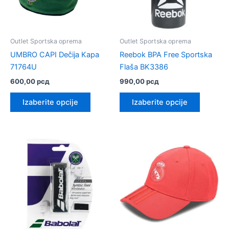
Outlet Sportska oprema
Outlet Sportska oprema
UMBRO CAPI Dečija Kapa
Reebok BPA Free Sportska
71764U
Flaša BK3386
600,00
рсд
990,00
рсд
Ovaj
Ovaj
Izaberite opcije
Izaberite opcije
proizvod
proizvo
ima
ima
više
više
varijanti.
varijanti.
Opcije
Opcije
mogu
mogu
biti
biti
izabrane
izabrane
na
na
stranici
stranici