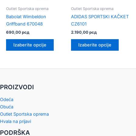
proizvoda.
proizvod
Outlet Sportska oprema
Outlet Sportska oprema
Babolat Wimbeldon
ADIDAS SPORTSKI KAČKET
Griffband 670048
CZ6101
690,00
рсд
2.190,00
рсд
Ovaj
Ovaj
Izaberite opcije
Izaberite opcije
proizvod
proizvo
ima
ima
više
više
varijanti.
varijanti.
Opcije
Opcije
mogu
mogu
PROIZVODI
biti
biti
izabrane
izabrane
Odeća
na
na
Obuća
stranici
stranici
Outlet Sportska oprema
proizvoda.
proizvod
Hvala na prijavi
PODRŠKA