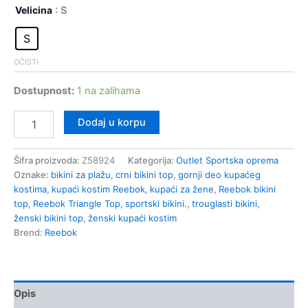
Velicina
: S
S
OČISTI
Dostupnost:
1 na zalihama
Reebok
Dodaj u korpu
Triangle
Top
Ženski
Šifra proizvoda:
Z58924
Kategorija:
Outlet Sportska oprema
Kupaći
Oznake:
bikini za plažu
,
crni bikini top
,
gornji deo kupaćeg
Z58924
kostima
,
kupaći kostim Reebok
,
kupaći za žene
,
Reebok bikini
količina
top
,
Reebok Triangle Top
,
sportski bikini.
,
trouglasti bikini
,
ženski bikini top
,
ženski kupaći kostim
Brend:
Reebok
Opis