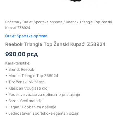
Početna
/
Outlet Sportska oprema
/ Reebok Triangle Top Ženski
Kupaći Z58924
Outlet Sportska oprema
Reebok Triangle Top Ženski Kupaći Z58924
990,00
рсд
Karakteristike:
• Brend: Reebok
• Model: Triangle Top Z58924
• Tip: ženski bikini top
• Klasičan trouglasti kroj
• Podesive vezice za optimalno pristajanje
• Brzosušeći materijal
• Lagan i udoban za nošenje
• Jednostavan sportsko-elegantan dizajn