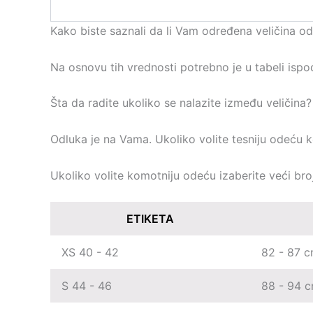
Kako biste saznali da li Vam određena veličina o
Na osnovu tih vrednosti potrebno je u tabeli ispo
Šta da radite ukoliko se nalazite između veličina?
Odluka je na Vama. Ukoliko volite tesniju odeću ko
Ukoliko volite komotniju odeću izaberite veći broj
ETIKETA
XS 40 - 42
82 - 87 
S 44 - 46
88 - 94 