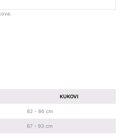
kova.
KUKOVI
82 - 86 cm
87 - 93 cm