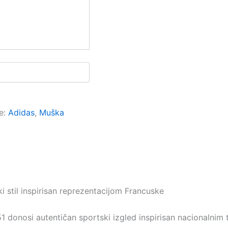
e:
Adidas
,
Muška
 stil inspirisan reprezentacijom Francuske
donosi autentičan sportski izgled inspirisan nacionalnim t