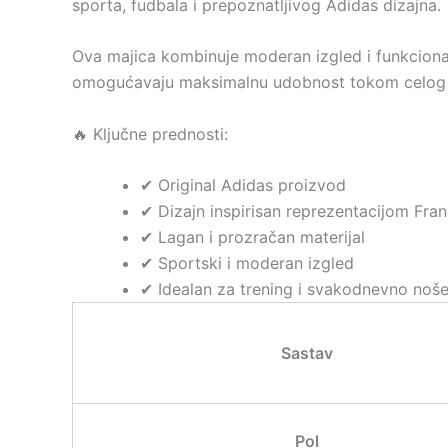
sporta, fudbala i prepoznatljivog Adidas dizajna.
Ova majica kombinuje moderan izgled i funkcionaln
omogućavaju maksimalnu udobnost tokom celog dan
🔥 Ključne prednosti:
✔ Original Adidas proizvod
✔ Dizajn inspirisan reprezentacijom Fra
✔ Lagan i prozračan materijal
✔ Sportski i moderan izgled
✔ Idealan za trening i svakodnevno noše
Sastav
Pol