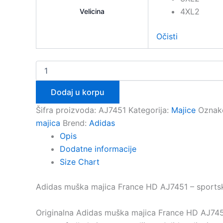
4XL2
Velicina
Očisti
ADIDAS
FRANCE
Muška
Dodaj u korpu
Majica
HD
Šifra proizvoda:
AJ7451
Kategorija:
Majice
Oznak
AJ7451
majica
Brend:
Adidas
količina
Opis
Dodatne informacije
Size Chart
Adidas muška majica France HD AJ7451 – sportski
Originalna Adidas muška majica France HD AJ7451 