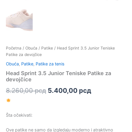
Početna
/
Obuća
/
Patike
/ Head Sprint 3.5 Junior Teniske
Patike za devojčice
Obuća
,
Patike
,
Patike za tenis
Head Sprint 3.5 Junior Teniske Patike za
devojčice
Originalna
Trenutna
8.260,00
рсд
5.400,00
рсд
cena
cena
je
je:
Šta očekivati:
bila:
5.400,00 рс
Ove patike ne samo da izgledaju moderno i atraktivno