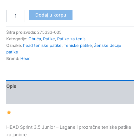
Head
Dodaj u korpu
Sprint
3.5
Junior
Šifra proizvoda:
275333-035
Teniske
Kategorije:
Obuća
,
Patike
,
Patike za tenis
Patike
Oznake:
head teniske patike
,
Teniske patike
,
Ženske dečije
za
patike
devojčice
Brend:
Head
količina
Opis
Dodatne informacije
HEAD Sprint 3.5 Junior – Lagane i prozračne teniske patike
za juniore