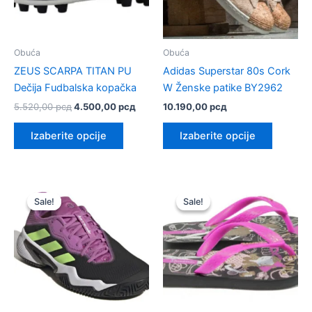
Obuća
Obuća
ZEUS SCARPA TITAN PU
Adidas Superstar 80s Cork
Dečija Fudbalska kopačka
W Ženske patike BY2962
Originalna
Trenutna
5.520,00
рсд
4.500,00
рсд
10.190,00
рсд
cena
cena
Ovaj
Ovaj
je
je:
Izaberite opcije
Izaberite opcije
proizvod
proizvo
bila:
4.500,00 рсд.
5.520,00 рсд.
ima
ima
više
više
varijanti.
varijanti.
Sale!
Sale!
Sale!
Sale!
Opcije
Opcije
mogu
mogu
biti
biti
izabrane
izabrane
na
na
stranici
stranici
proizvoda.
proizvod