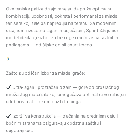
Ove teniske patike dizajnirane su da pruže optimalnu
kombinaciju udobnosti, pokreta i performansi za mlade
tenisere koji žele da napreduju na terenu. Sa modernim
dizajnom i izuzetno laganim osjećajem, Sprint 3.5 junior
model idealan je izbor za treninge i mečeve na različitim
podlogama — od šljake do all‑court terena.
Zašto su odličan izbor za mlade igrače:
Ultra‑lagan i prozračan dizajn — gore od prozračnog
mrežastog materijala koji omogućava optimalnu ventilaciju i
udobnost čak i tokom dužih treninga.
Izdržljiva konstrukcija — ojačanja na prednjem delu i
bočnim stranama osiguravaju dodatnu zaštitu i
dugotrajnost.