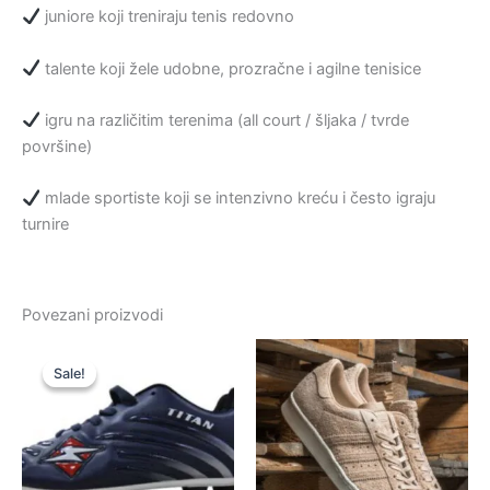
juniore koji treniraju tenis redovno
talente koji žele udobne, prozračne i agilne tenisice
igru na različitim terenima (all court / šljaka / tvrde
površine)
mlade sportiste koji se intenzivno kreću i često igraju
turnire
Povezani proizvodi
Sale!
Sale!