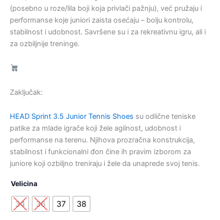
8.260,00 рсд.
(posebno u roze/lila boji koja privlači pažnju), već pružaju i
performanse koje juniori zaista osećaju – bolju kontrolu,
stabilnost i udobnost. Savršene su i za rekreativnu igru, ali i
za ozbiljnije treninge.
Zaključak:
HEAD Sprint 3.5 Junior Tennis Shoes
su odlične teniske
patike za mlade igrače koji žele agilnost, udobnost i
performanse na terenu. Njihova prozračna konstrukcija,
stabilnost i funkcionalni đon čine ih pravim izborom za
juniore koji ozbiljno treniraju i žele da unaprede svoj tenis.
Velicina
34
36
37
38