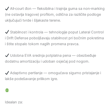
All‑court đon — fleksibilna i trajnija guma sa non‑marking
(ne ostavlja tragove) profilom, odlična za različite podloge
uključujući tvrde i šljakaste terene.
Stabilnost i kontrola — tehnologije poput Lateral Control
i Drift Defense poboljšavaju stabilnost pri bočnim pokretima
i štite stopalo tokom naglih promena pravca.
Udobna EVA srednja potplatna pena — obezbeđuje
dodatnu amortizaciju i udoban osjećaj pod nogom.
Adaptivno pertlanje — omogućava sigurno pristajanje i
lakše podešavanje prilikom igre.
Idealan za: