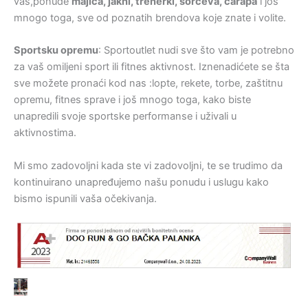
vas,ponude
majica, jakni, trenerki, šorceva, čarapa
i još
mnogo toga, sve od poznatih brendova koje znate i volite.
Sportsku opremu
: Sportoutlet nudi sve što vam je potrebno
za vaš omiljeni sport ili fitnes aktivnost. Iznenadićete se šta
sve možete pronaći kod nas :lopte, rekete, torbe, zaštitnu
opremu, fitnes sprave i još mnogo toga, kako biste
unapredili svoje sportske performanse i uživali u
aktivnostima.
Mi smo zadovoljni kada ste vi zadovoljni, te se trudimo da
kontinuirano unapređujemo našu ponudu i uslugu kako
bismo ispunili vaša očekivanja.