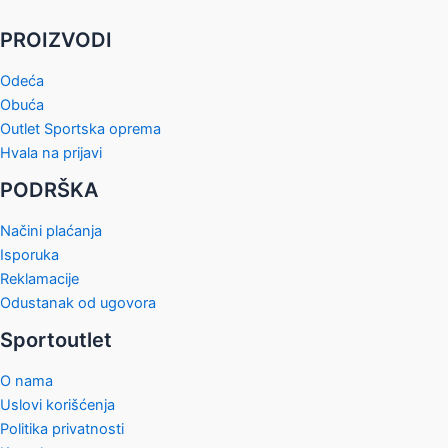
na
na
stranici
stranici
PROIZVODI
proizvoda.
proizvod
Odeća
Obuća
Outlet Sportska oprema
Hvala na prijavi
PODRŠKA
Načini plaćanja
Isporuka
Reklamacije
Odustanak od ugovora
Sportoutlet
O nama
Uslovi korišćenja
Politika privatnosti