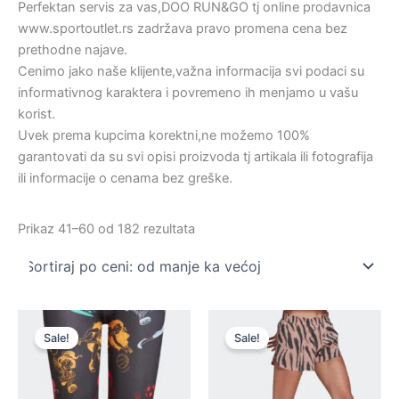
Perfektan servis za vas,DOO RUN&GO tj online prodavnica
www.sportoutlet.rs zadržava pravo promena cena bez
prethodne najave.
Cenimo jako naše klijente,važna informacija svi podaci su
informativnog karaktera i povremeno ih menjamo u vašu
korist.
Uvek prema kupcima korektni,ne možemo 100%
garantovati da su svi opisi proizvoda tj artikala ili fotografija
ili informacije o cenama bez greške.
Sortirano
Prikaz 41–60 od 182 rezultata
po
ceni:
od
niže
ka
višoj
Sale!
Sale!