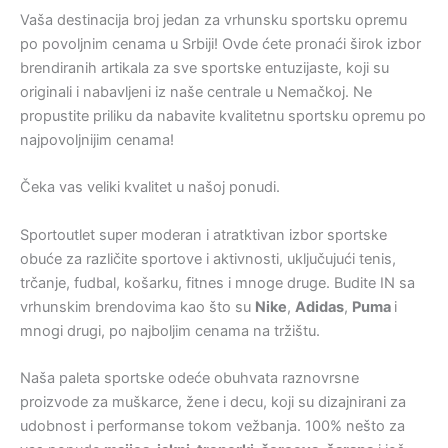
Vaša destinacija broj jedan za vrhunsku sportsku opremu
po povoljnim cenama u Srbiji! Ovde ćete pronaći širok izbor
brendiranih artikala za sve sportske entuzijaste, koji su
originali i nabavljeni iz naše centrale u Nemačkoj. Ne
propustite priliku da nabavite kvalitetnu sportsku opremu po
najpovoljnijim cenama!
Čeka vas veliki kvalitet u našoj ponudi.
Sportoutlet super moderan i atratktivan izbor sportske
obuće za različite sportove i aktivnosti, uključujući tenis,
trčanje, fudbal, košarku, fitnes i mnoge druge. Budite IN sa
vrhunskim brendovima kao što su
Nike
,
Adidas
,
Puma
i
mnogi drugi, po najboljim cenama na tržištu.
Naša paleta sportske odeće obuhvata raznovrsne
proizvode za muškarce, žene i decu, koji su dizajnirani za
udobnost i performanse tokom vežbanja. 100% nešto za