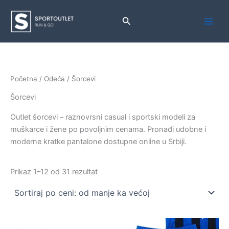
Pređi
na
Pretraga
sadržaj
Početna
/
Odeća
/ Šorcevi
Šorcevi
Outlet šorcevi – raznovrsni casual i sportski modeli za
muškarce i žene po povoljnim cenama. Pronađi udobne i
moderne kratke pantalone dostupne online u Srbiji.
Sortirano
Prikaz 1–12 od 31 rezultat
po
ceni:
od
niže
ka
višoj