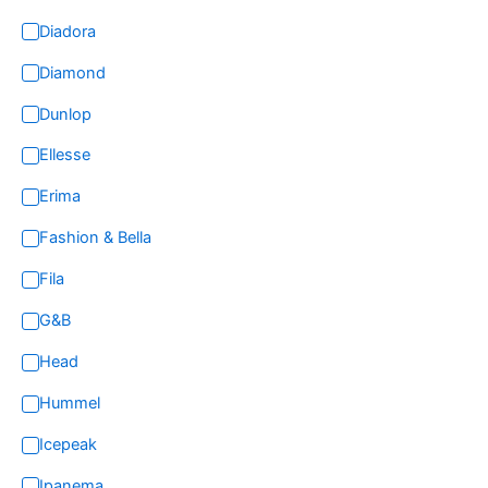
Diadora
Diamond
Dunlop
Ellesse
Erima
Fashion & Bella
Fila
G&B
Head
Hummel
Icepeak
Ipanema