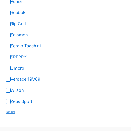
Puma
Reebok
Rip Curl
Salomon
Sergio Tacchini
SPERRY
Umbro
Versace 19V69
Wilson
Zeus Sport
Reset