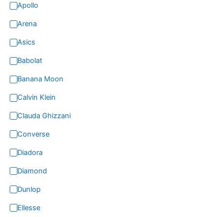
Apollo
Arena
Asics
Babolat
Banana Moon
Calvin Klein
Clauda Ghizzani
Converse
Diadora
Diamond
Dunlop
Ellesse