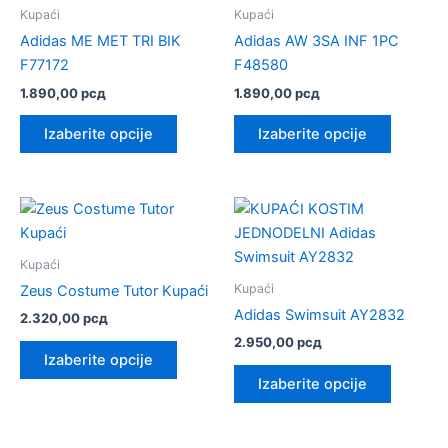
stranici
izabrane
Kupaći
Kupaći
proizvoda.
na
Adidas ME MET TRI BIK
Adidas AW 3SA INF 1PC
stranici
F77172
F48580
proizvod
1.890,00
рсд
1.890,00
рсд
Ovaj
Ovaj
Izaberite opcije
Izaberite opcije
proizvod
proizvo
ima
ima
više
više
varijanti.
varijanti.
Opcije
Opcije
mogu
mogu
Kupaći
biti
biti
Kupaći
Zeus Costume Tutor Kupaći
izabrane
izabrane
Adidas Swimsuit AY2832
2.320,00
рсд
na
na
2.950,00
рсд
Ovaj
stranici
stranici
Izaberite opcije
proizvod
Ovaj
proizvoda.
proizvod
Izaberite opcije
ima
proizvo
više
ima
varijanti.
više