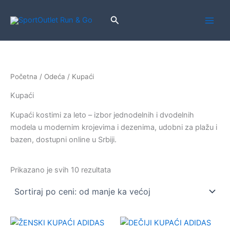
Pređi
na
Pretraga
sadržaj
Početna
/
Odeća
/ Kupaći
Kupaći
Kupaći kostimi za leto – izbor jednodelnih i dvodelnih
modela u modernim krojevima i dezenima, udobni za plažu i
bazen, dostupni online u Srbiji.
Sortirano
Prikazano je svih 10 rezultata
po
ceni:
od
niže
ka
višoj