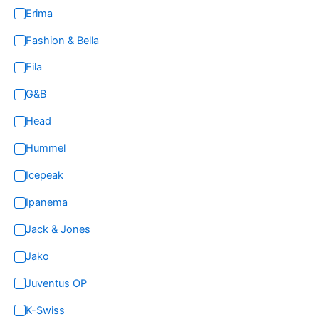
Erima
Fashion & Bella
Fila
G&B
Head
Hummel
Icepeak
Ipanema
Jack & Jones
Jako
Juventus OP
K-Swiss