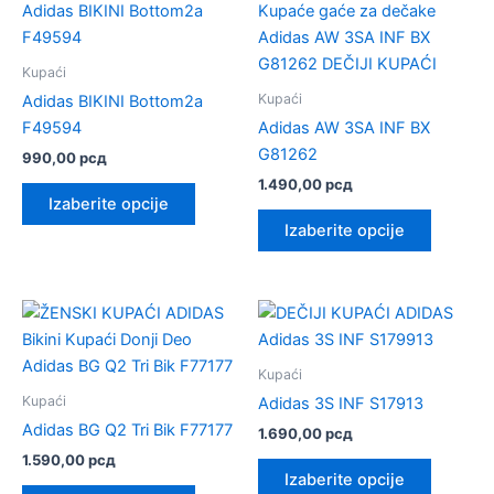
Kupaći
Kupaći
Adidas BIKINI Bottom2a
F49594
Adidas AW 3SA INF BX
G81262
990,00
рсд
1.490,00
рсд
Ovaj
Izaberite opcije
proizvod
Ovaj
Izaberite opcije
ima
proizvo
više
ima
varijanti.
više
Opcije
varijanti.
mogu
Opcije
biti
mogu
Kupaći
izabrane
biti
Kupaći
Adidas 3S INF S17913
na
izabrane
Adidas BG Q2 Tri Bik F77177
1.690,00
рсд
stranici
na
1.590,00
рсд
Ovaj
proizvoda.
stranici
Izaberite opcije
Ovaj
proizvo