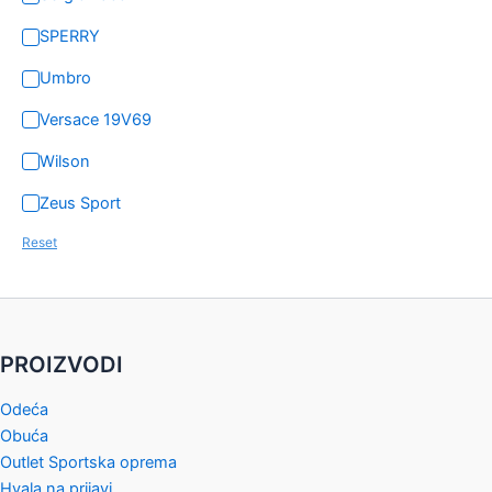
SPERRY
Umbro
Versace 19V69
Wilson
Zeus Sport
Reset
PROIZVODI
Odeća
Obuća
Outlet Sportska oprema
Hvala na prijavi