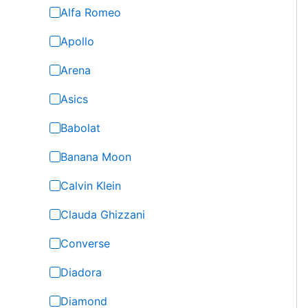
Alfa Romeo
Apollo
Arena
Asics
Babolat
Banana Moon
Calvin Klein
Clauda Ghizzani
Converse
Diadora
Diamond