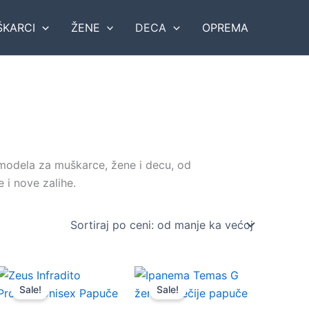
KARCI
ŽENE
DECA
OPREMA
modela za muškarce, žene i decu, od
 i nove zalihe.
Sale!
Sale!