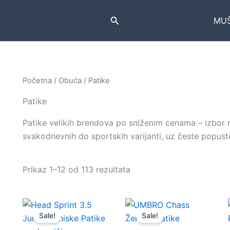
Pretraga
MUŠ
Početna
/
Obuća
/ Patike
Patike
Patike velikih brendova po sniženim cenama – izbor 
svakodnevnih do sportskih varijanti, uz česte popuste
Sortirano
Prikaz 1–12 od 113 rezultata
po
ceni:
od
niže
ka
Sale!
Sale!
višoj