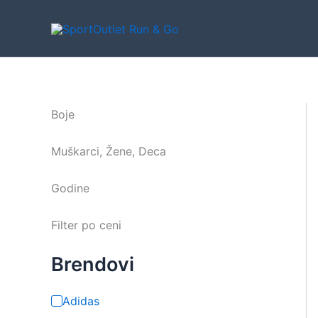
Pređi
na
sadržaj
Boje
Muškarci, Žene, Deca
Godine
Filter po ceni
Brendovi
Adidas