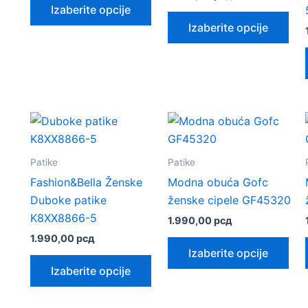
stranici
Izaberite opcije
proizvod
Ova
proizvoda.
Izaberite opcije
ima
pro
više
ima
varijanti.
viš
Opcije
vari
mogu
Opc
biti
mo
izabrane
biti
na
iza
Patike
Patike
stranici
na
Fashion&Bella Ženske
Modna obuća Gofc
proizvoda.
stra
Duboke patike
ženske cipele GF45320
pro
K8XX8866-5
1.990,00
рсд
1.990,00
рсд
Ova
Izaberite opcije
Ovaj
pro
Izaberite opcije
proizvod
ima
ima
viš