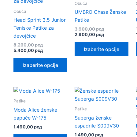
Obuća
Obuća
UMBRO Chass Ženske
Head Sprint 3.5 Junior
Patike
Teniske Patike za
Originalna
3.900,00
рсд
cena
Trenutna
2.900,00
рсд
devojčice
je
cena
Ova
Originalna
8.260,00
рсд
bila:
je:
Izaberite opcije
cena
Trenutna
5.400,00
рсд
3.900,00 рсд.
2.900,00 рсд.
pro
je
cena
Ovaj
ima
bila:
je:
Izaberite opcije
8.260,00 рсд.
5.400,00 рсд.
proizvod
viš
ima
vari
više
Opc
varijanti.
mo
Opcije
biti
Patike
mogu
iza
Patike
Moda Alice ženske
biti
na
papuče W-175
Superga ženske
izabrane
stra
espadrile S009V30
1.490,00
рсд
na
pro
1.490,00
рсд
Ovaj