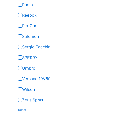
Puma
Reebok
Rip Curl
Salomon
Sergio Tacchini
SPERRY
Umbro
Versace 19V69
Wilson
Zeus Sport
Reset