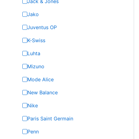
Jack & Jones
Jako
Juventus OP
K-Swiss
Luhta
Mizuno
Mode Alice
New Balance
Nike
Paris Saint Germain
Penn