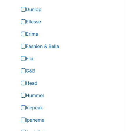
Dunlop
Ellesse
Erima
Fashion & Bella
Fila
G&B
Head
Hummel
Icepeak
Ipanema